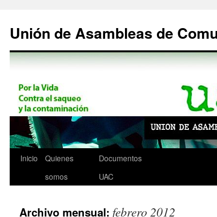
Saltar
al
Unión de Asambleas de Com
contenido
Inicio
Quienes
Documentos
somos
UAC
febrero 2012
Archivo mensual: