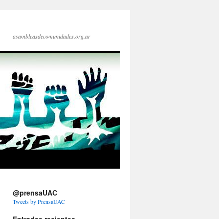
asambleasdecomunidades.org.ar
@prensaUAC
Tweets by PrensaUAC