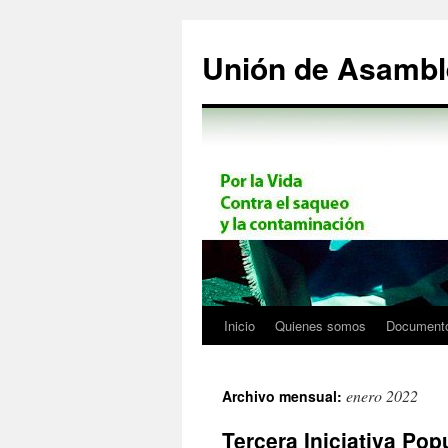
Saltar
al
Unión de Asamb
contenido
Inicio
Quienes somos
Document
enero 2022
Archivo mensual:
Tercera Iniciativa Po