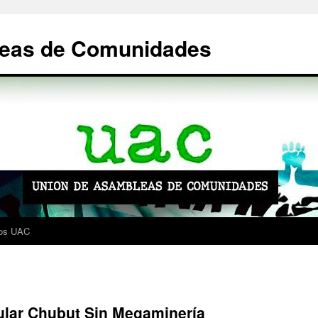
leas de Comunidades
os UAC
pular Chubut Sin Megaminería