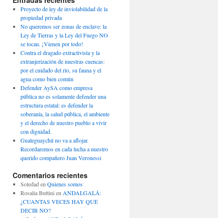
Entradas recientes
Proyecto de ley de inviolabilidad de la
propiedad privada
No queremos ser zonas de enclave: la
Ley de Tierras y la Ley del Fuego NO
se tocan. ¡Vienen por todo!
Contra el dragado extractivista y la
extranjerización de nuestras cuencas:
por el cuidado del río, su fauna y el
agua como bien común
Defender AySA como empresa
pública no es solamente defender una
estructura estatal: es defender la
soberanía, la salud pública, el ambiente
y el derecho de nuestro pueblo a vivir
con dignidad.
Gualeguaychú no va a aflojar.
Recordaremos en cada lucha a nuestro
querido compañero Juan Veronessi
Comentarios recientes
Soledad
en
Quienes somos
Rosalia Buttini
en
ANDALGALÁ:
¿CUANTAS VECES HAY QUE
DECIR NO?