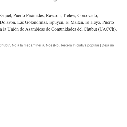
squel, Puerto Pirámides, Rawson, Trelew, Corcovado,
olavon, Las Golondrinas, Epuyén, El Maitén, El Hoyo, Puerto
 en la Unión de Asambleas de Comunidades del Chubut (UACCh),
Chubut
,
No a la megaminería
,
NoesNo
,
Tercera Iniciativa popular
|
Deja un