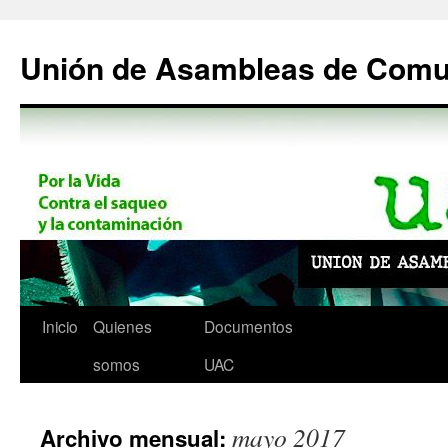
Saltar
al
Unión de Asambleas de Com
contenido
Inicio
Quienes
Documentos
somos
UAC
mayo 2017
Archivo mensual: