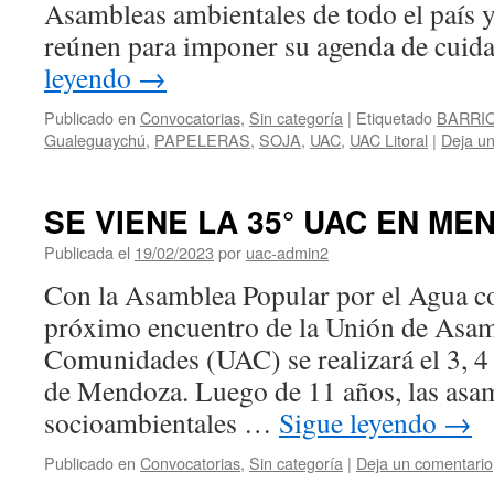
Asambleas ambientales de todo el país y 
reúnen para imponer su agenda de cuid
leyendo
→
Publicado en
Convocatorias
,
Sin categoría
|
Etiquetado
BARRI
Gualeguaychú
,
PAPELERAS
,
SOJA
,
UAC
,
UAC Litoral
|
Deja u
SE VIENE LA 35° UAC EN ME
Publicada el
19/02/2023
por
uac-admin2
Con la Asamblea Popular por el Agua co
próximo encuentro de la Unión de Asam
Comunidades (UAC) se realizará el 3, 4
de Mendoza. Luego de 11 años, las asa
socioambientales …
Sigue leyendo
→
Publicado en
Convocatorias
,
Sin categoría
|
Deja un comentario