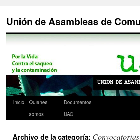
Saltar
al
Unión de Asambleas de Com
contenido
Inicio
Quienes
Documentos
somos
UAC
Convocatorias
Archivo de la categoría: