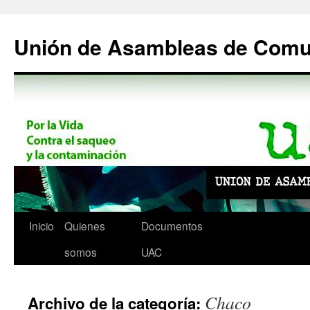
Saltar
al
Unión de Asambleas de Com
contenido
Inicio
Quienes
Documentos
somos
UAC
Chaco
Archivo de la categoría: