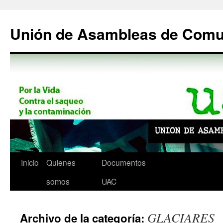
Saltar
al
Unión de Asambleas de Com
contenido
Inicio
Quienes
Documentos
somos
UAC
GLACIARES
Archivo de la categoría: