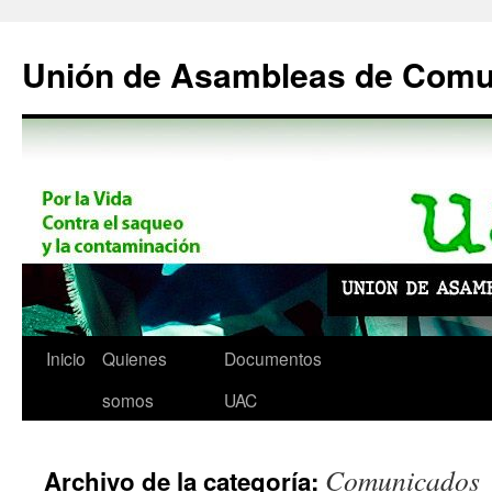
Saltar
al
Unión de Asambleas de Com
contenido
Inicio
Quienes
Documentos
somos
UAC
Comunicados
Archivo de la categoría: