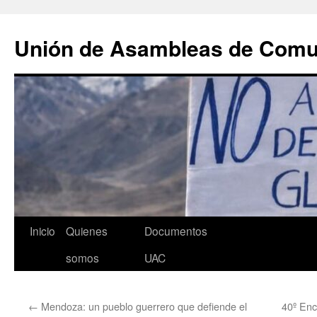
Saltar
al
Unión de Asambleas de Com
contenido
Inicio
Quienes
Documentos
somos
UAC
←
Mendoza: un pueblo guerrero que defiende el
40º Enc