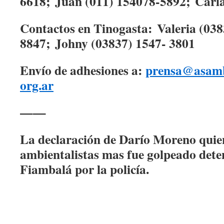
6618;
Juan (011) 154078-5892;
Carl
Contactos en Tinogasta:
Valeria (038
8847;
Johny (03837) 1547- 3801
Envío de adhesiones a:
prensa@asamb
org.ar
——
La declaración de Darío Moreno quie
ambientalistas mas fue golpeado dete
Fiambalá por la policía.