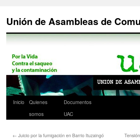
Saltar
al
Unión de Asambleas de Com
contenido
Inicio
Quienes
Documentos
somos
UAC
←
Juicio por la fumigación en Barrio Ituzaingó
Tensión