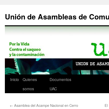
Saltar
al
Unión de Asambleas de Com
contenido
Inicio
Quienes
Documentos
somos
UAC
←
Asamblea del Acampe Nacional en Cerro
El