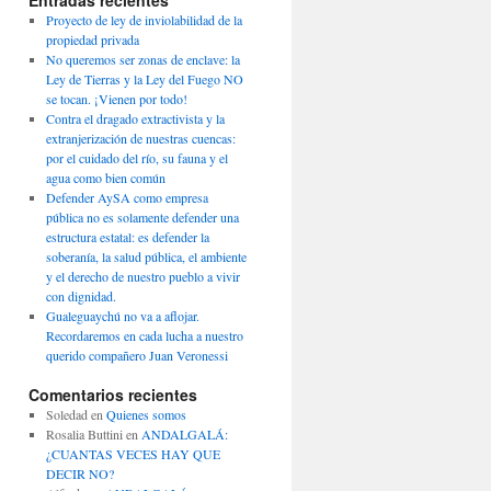
Entradas recientes
Proyecto de ley de inviolabilidad de la
propiedad privada
No queremos ser zonas de enclave: la
Ley de Tierras y la Ley del Fuego NO
se tocan. ¡Vienen por todo!
Contra el dragado extractivista y la
extranjerización de nuestras cuencas:
por el cuidado del río, su fauna y el
agua como bien común
Defender AySA como empresa
pública no es solamente defender una
estructura estatal: es defender la
soberanía, la salud pública, el ambiente
y el derecho de nuestro pueblo a vivir
con dignidad.
Gualeguaychú no va a aflojar.
Recordaremos en cada lucha a nuestro
querido compañero Juan Veronessi
Comentarios recientes
Soledad
en
Quienes somos
Rosalia Buttini
en
ANDALGALÁ:
¿CUANTAS VECES HAY QUE
DECIR NO?