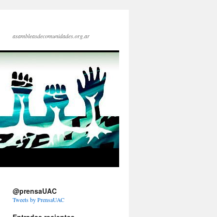
asambleasdecomunidades.org.ar
@prensaUAC
Tweets by PrensaUAC