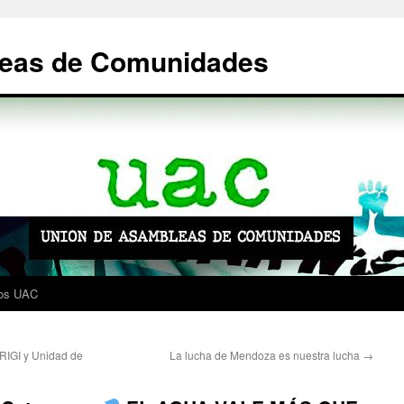
leas de Comunidades
os UAC
RIGI y Unidad de
La lucha de Mendoza es nuestra lucha
→