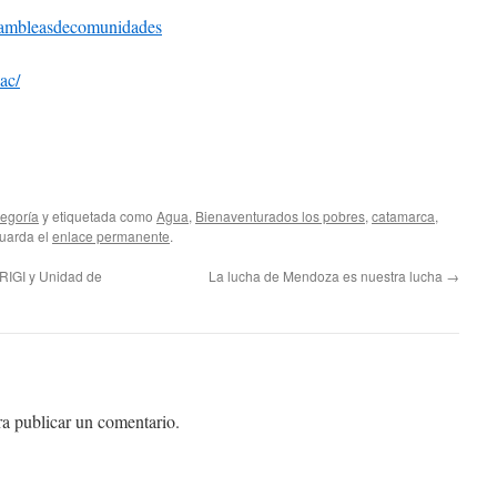
sambleasdecomunidades
ac/
tegoría
y etiquetada como
Agua
,
Bienaventurados los pobres
,
catamarca
,
Guarda el
enlace permanente
.
RIGI y Unidad de
La lucha de Mendoza es nuestra lucha
→
a publicar un comentario.