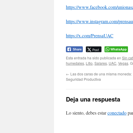
https://www.facebook.com/uniona
https://www.instagram.com/prensau
https://x.com/PrensaUAC
WhatsApp
Post
Share
Esta entrada ha sido publicada en
Sin ca
humedales
,
Litio
,
Salares
,
UAC
,
Vegas
. 
←
Las dos caras de una misma moneda: 
Seguridad Productiva
Deja una respuesta
Lo siento, debes estar
conectado
par