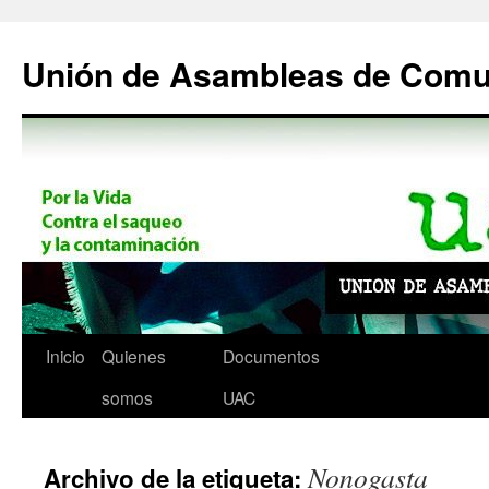
Saltar
al
Unión de Asambleas de Com
contenido
Inicio
Quienes
Documentos
somos
UAC
Nonogasta
Archivo de la etiqueta: